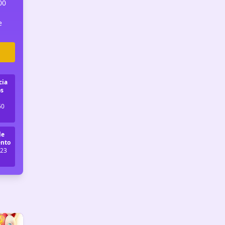
00
e
cia
os
s
60
de
ento
023