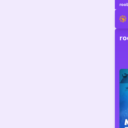
roo
ro