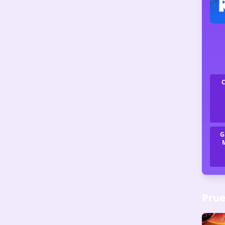
C
G
Prue